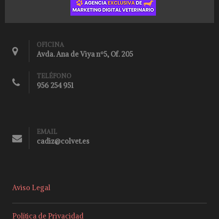
OFICINA
Avda. Ana de Viya nº5, Of. 205
TELÉFONO
956 254 951
EMAIL
cadiz@colvet.es
Aviso Legal
Política de Privacidad