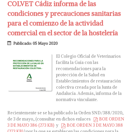
COLVET Cádiz informa de las
condiciones y precauciones sanitarias
para el comienzo de la actividad
comercial en el sector de la hostelería
Publicado: 05 Mayo 2020
El Colegio Oficial de Veterinarios
facilita la Guía con las
recomendaciones para la
protección de la Salud en
Establecimientos de restauración
colectiva creada por la Junta de
Andalucía. Además, informa de la
normativa vinculante.
Recientemente se se ha publicado la Orden SND/388/2020,
de 3 de mayo, (consultar en dichos enlaces
BOE ORDEN
pdf
3 DE MAYO 386
(
273 KB
)
y
BOE ORDEN 3 DE MAYO 388
pdf
(
273 KB
)
) por la que se establecen las condiciones para la