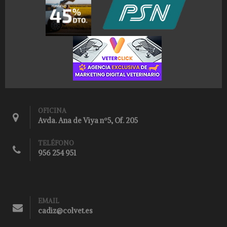
OFICINA
Avda. Ana de Viya nº5, Of. 205
TELÉFONO
956 254 951
EMAIL
cadiz@colvet.es