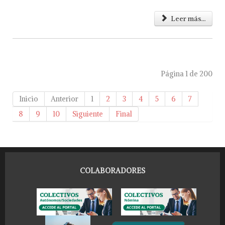
Leer más...
Página 1 de 200
Inicio
Anterior
1
2
3
4
5
6
7
8
9
10
Siguiente
Final
COLABORADORES