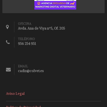
OFICINA
Avda. Ana de Viya nº5, Of. 205
TELÉFONO
956 254 951
EMAIL
cadiz@colvet.es
Aviso Legal