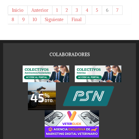
Inicio
Anterior
1
2
3
4
5
6
7
8
9
10
Siguiente
Final
COLABORADORES