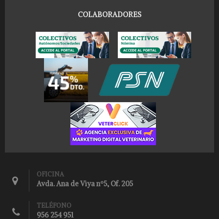
COLABORADORES
OFICINA
Avda. Ana de Viya nº5, Of. 205
TELÉFONO
956 254 951